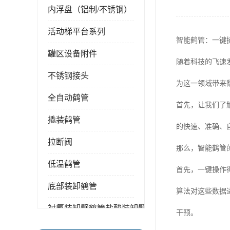
内浮盘（铝制/不锈钢）
活动梯平台系列
智能鹤管：一键
罐区设备附件
随着科技的飞速
不锈钢接头
为这一领域带来
全自动鹤管
首先，让我们了
撬装鹤管
的快速、准确、
拉断阀
那么，智能鹤管
低温鹤管
首先，一键操作
底部装卸鹤管
算法对这些数据
衬氟装卸臂鹤管盐酸装卸臂
干预。