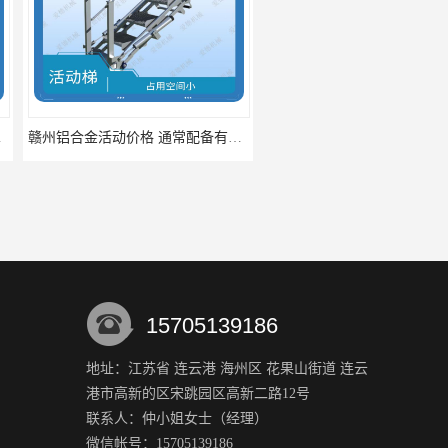
赣州铝合金活动价格 通常配备有扶手踏板等安全设施
石家庄底部装卸鹤管厂家 可以360度旋转 易于安装和操作
15705139186
地址：江苏省 连云港 海州区 花果山街道 连云
港市高新的区宋跳园区高新二路12号
哈尔滨顶部装卸车鹤管 能够灵活地适应不同的装卸需求
沈阳定量装车撬装 能够准确测量物料的重量和流量
联系人：仲小姐
女士
（经理）
微信帐号：15705139186