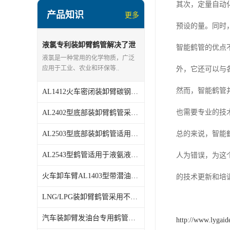
顶部装卸车鹤管
其次，定量自动
产品知识
更多
液氯装卸鹤管
预设的量。同时
液氨液化气鹤管
液氯专利装卸臂鹤管解决了泄
智能鹤管的优点
漏问题使用安全密封效果好
液氯是一种常用的化学物质，广泛
定量装车系统
应用于工业、农业和环保等..
外，它还可以与
低温臂旋转接头
然而，智能鹤管
AL1412火车密闭装卸臂碳钢不锈钢衬氟材质
鹤管平台
也需要专业的技
AL2402型底部装卸臂鹤管采用干式阀或快速接头结构
活动梯
AL2503型底部装卸鹤管适用范围
总的来说，智能
内浮盘
AL2543型鹤管适用于液氨液化气丙烯等介质底部装卸质量保证
人为错误，为这
火车卸车臂AL1403型带潜油泵鹤管
的技术更新和培
LNG/LPG装卸臂鹤管采用不锈钢材质耐低温密封好使用寿命长
汽车装卸臂发油台专用鹤管密闭式装卸车
http://www.lygaid