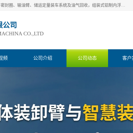
连云港爱德石化机械有限公司主要产品有：鹤管、旋转接头、密封圈、输油臂、储运定量装车系统及油气回收，组装式铝制内浮盘及油罐附件、钢结构栈桥/平台、活动梯、紧急脱离拉断阀等。完备的制造和检测手段以及高素质的员工确保了产品的质量。
限公司
ACHINA CO.,LTD
视频
公司介绍
公司动态
客户