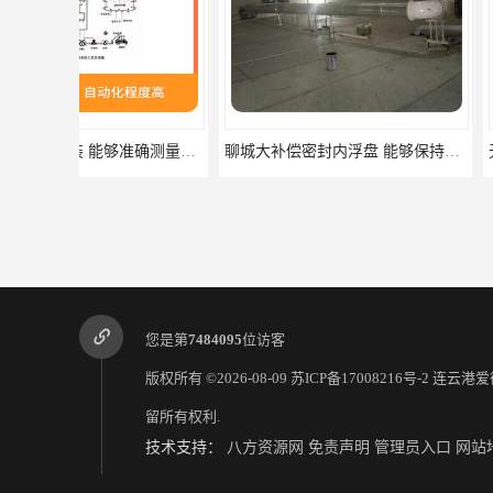
聊城大补偿密封内浮盘 能够保持液体的密闭状态
您是第
7484095
位访客
版权所有 ©2026-08-09
苏ICP备17008216号-2
连云港爱
留所有权利.
技术支持：
八方资源网
免责声明
管理员入口
网站
长春车间活动梯厂家 可移动性和安全性较高 具有较长的使用寿命和耐用性