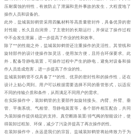
压耐腐蚀的特性，有效防止了泄漏和意外事故的发生，大程度地了
操作人员和设备的。
此外，盐城装卸鹤管采用四氟材料等高质量密封件，具备优异的密
封性能，长久且自润滑，了主密封的长期运行，并保证了操作过程
中不会发生泄漏，进一步提高了作业的性和效率。
除了**的性能之外，盐城装卸鹤管还注重操作的灵活性。其管线和
旋转部件的设计使操作加灵活，使用加方便，且符合环保要求。此
外，配备导静电装置，可操作过程中产生的静电，避免对设备和操
作人员造成危害，进一步提高了作业的性。
盐城装卸鹤管不仅具备了**的性、优异的密封性和的操作性，还在
设计上贴心周到。用户可以根据需要选择不同的垂管形式，以适应
不同的传输介质和条件，从而满足不同用户的需求。
在实际操作中，装卸鹤管的主要部件如旋转接头、内臂、外臂、垂
管、平衡系统、气相管、导静电装置等，各个部件相互配合，共同
为装卸操作提供稳定的支持。真空断路装置/排气阀的智能设计，使
得装卸过程加、环保，减少了污染并提高了再次操作的性。
在装卸操作中，永远是我们的宗旨。盐城装卸鹤管将始终致力于为