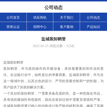
公司动态
公司首页
供应商机
关于我们
公司动态
荣誉认证
招聘中心
客户案例
产品知识
盐城装卸鹤管
2025-02-25
浏览次数：
523
次
盐城装卸鹤管
装卸鹤管，作为装卸操作的关键设备，承担着重要的和作业的责
任。在运输行业中，始终是位的考量因素。盐城装卸鹤管，作为在
这一领域中的，以其出色的设计、严苛的质量控制和**的性能，为
用户提供了的装卸解决方案。
一个良好的装卸鹤管，**需要具备高度的性。是一种危险化学品，
具有强的腐蚀性和危险性，因此在装卸过程中需要其谨慎和严谨。
盐城装卸鹤管通过精心的结构设计和严格的材料选择，确保了其耐