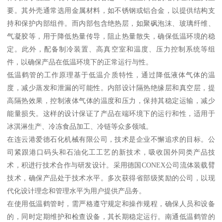
要。其外壳通常选用金属材料，如不锈钢或铝合金，以提供结构支
持和保护内部组件。而内部包含绝热层，如聚砜泡沫、玻璃纤维、
气凝胶等，用于降低热量传导，阻止热量散失，确保低温环境的稳
定。此外，配备制冷装置、高真空室和温度、压力控制系统等组
件，以确保产品在低温环境下的正常运行与性。
低温鹤管的工作原理基于低温介质特性，通过降低液体气体的温
度，减少蒸发和泄漏的可能性。内部设计隔热绝缘层和真空层，提
高隔热效果，控制液体气体的温度和压力，保持其稳定运输，减少
能量损失。这样的设计保证了产品在端环境下的运行和性，适用于
冰淇淋生产、冷冻食品加工、冷链等众多领域。
在连云港爱德石化机械有限公司，技术是企业不懈追求的目标。公
司紧跟港口码头和石油化工工艺的新技术，吸收国外同类产品技
术，积进行技术合作与研发设计。采用德国CONEX公司流体装载臂
技术，确保产品处于技术水平。多次获得省部级奖励的公司，以现
代化设计理念和管理水平为用户提供产品务。
在使用低温鹤管时，需严格遵守规定和操作规程，确保人员和设备
的，同时定期维护和检查设备，其长期稳定运行。南通低温鹤管的