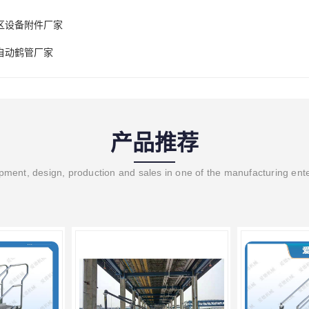
区设备附件厂家
自动鹤管厂家
产品推荐
ment, design, production and sales in one of the manufacturing ent