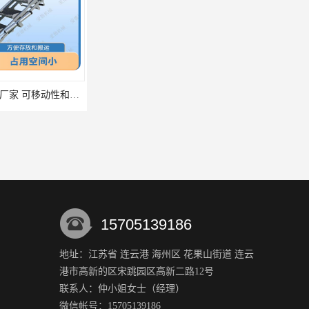
长春车间活动梯厂家 可移动性和安全性较高 具有较长的使用寿命和耐用性
泰州顶部装卸车鹤管厂家 可以360度旋转 能够灵活地适应不同的装卸需求
15705139186
地址：江苏省 连云港 海州区 花果山街道 连云
港市高新的区宋跳园区高新二路12号
聊城大补偿密封内浮盘 能够保持液体的密闭状态
无锡定量装车撬装厂家 采用模块化设计和标准化部件
联系人：仲小姐
女士
（经理）
微信帐号：15705139186