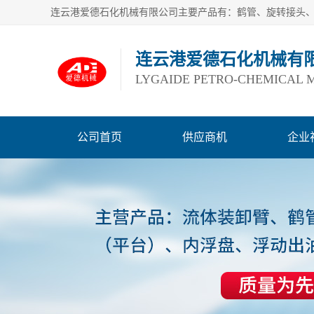
连云港爱德石化机械有
LYGAIDE PETRO-CHEMICAL M
公司首页
供应商机
企业