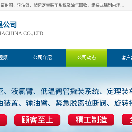
连云港爱德石化机械有限公司主要产品有：鹤管、旋转接头、密封圈、输油臂、储运定量装车系统及油气回收，组装式铝制内浮盘及油罐附件、钢结构栈桥/平台、活动梯、紧急脱离拉断阀等。完备的制造和检测手段以及高素质的员工确保了产品的质量。
限公司
ACHINA CO.,LTD
视频
公司介绍
公司动态
客户