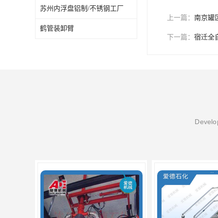
苏州内浮盘铝制/不锈钢工厂
上一篇：
南京罐
鹤管装卸臂
下一篇：
宿迁全
Develop