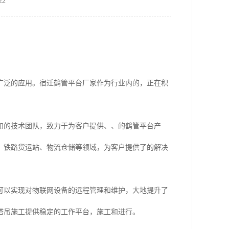
2
广泛的应用。宿迁鹤管平台厂家作为行业内的，正在积
和的技术团队，致力于为客户提供、、的鹤管平台产
、铁路货运站、物流仓储等领域，为客户提供了的解决
可以实现对物联网设备的远程管理和维护，大地提升了
塔吊施工提供稳定的工作平台，施工和进行。