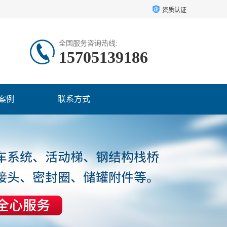
资质认证
全国服务咨询热线:
15705139186
案例
联系方式