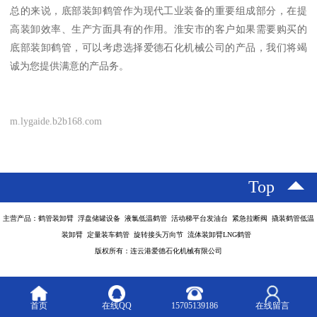
总的来说，底部装卸鹤管作为现代工业装备的重要组成部分，在提
高装卸效率、生产方面具有的作用。淮安市的客户如果需要购买的
底部装卸鹤管，可以考虑选择爱德石化机械公司的产品，我们将竭
诚为您提供满意的产品务。
m.lygaide.b2b168.com
Top
主营产品：鹤管装卸臂 浮盘储罐设备 液氯低温鹤管 活动梯平台发油台 紧急拉断阀 撬装鹤管低温
装卸臂 定量装车鹤管 旋转接头万向节 流体装卸臂LNG鹤管
版权所有：连云港爱德石化机械有限公司
首页
在线QQ
15705139186
在线留言