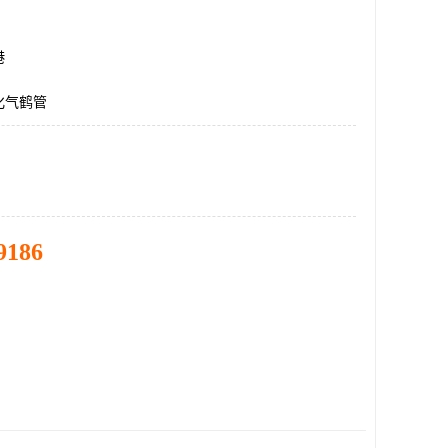
港
化气鹤管
9186