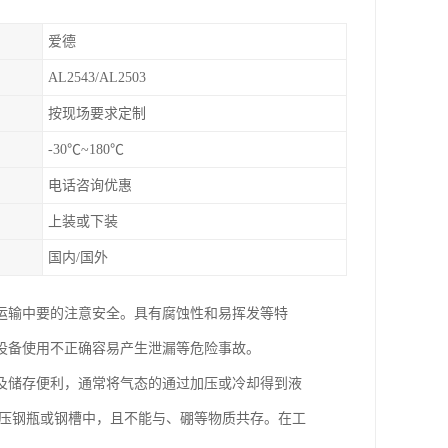
爱德
AL2543/AL2503
按现场要求定制
-30℃~180℃
电话咨询优惠
上装或下装
国内/国外
运输中要的注意安全。具有腐蚀性和易挥发等特
设备使用不正确容易产生泄漏等危险事故。
及储存便利，通常将气态的通过加压或冷却得到液
耐压钢瓶或钢槽中，且不能与、硼等物质共存。在工