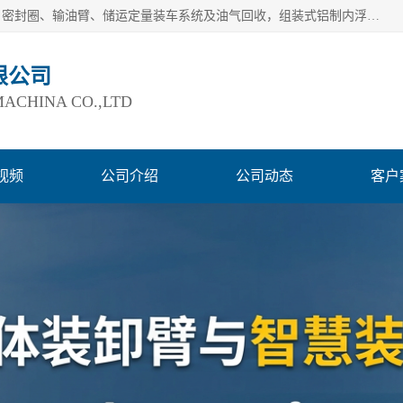
连云港爱德石化机械有限公司主要产品有：鹤管、旋转接头、密封圈、输油臂、储运定量装车系统及油气回收，组装式铝制内浮盘及油罐附件、钢结构栈桥/平台、活动梯、紧急脱离拉断阀等。完备的制造和检测手段以及高素质的员工确保了产品的质量。
限公司
ACHINA CO.,LTD
视频
公司介绍
公司动态
客户