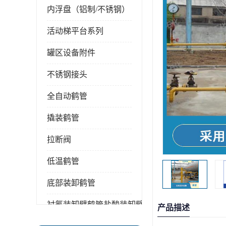
内浮盘（铝制/不锈钢）
活动梯平台系列
罐区设备附件
不锈钢接头
全自动鹤管
撬装鹤管
拉断阀
低温鹤管
底部装卸鹤管
衬氟装卸臂鹤管盐酸装卸臂
产品描述