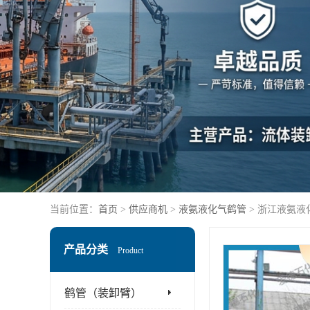
当前位置：
首页
>
供应商机
>
液氨液化气鹤管
> 浙江液氨
产品分类
Product
鹤管（装卸臂）