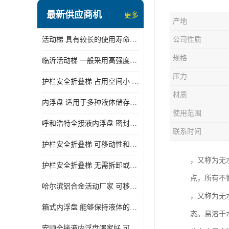
顶部装卸车鹤管
最新供应商机
更多
产地
液氯装卸鹤管
活动梯 具有较长的使用寿命和耐用性 一般采用高强度材料制造
公司性质
液氨液化气鹤管
规格
临沂活动梯 一般采用高强度材料制造 可以用于多种不同的任务
定量装车系统
压力
护栏安全折叠梯 占用空间小 方便存放和搬运
低温臂旋转接头
材质
内浮盘 适用于多种液体储存和运输 能够降低运输成本和维护成本
鹤管平台
使用范围
呼和浩特全接液内浮盘 密封性能好 有效保护液体质量
活动梯
联系时间
护栏安全折叠梯 可移动性和安全性较高 占用空间小
内浮盘
，又称为无
护栏安全折叠梯 无需拆卸或重新安装 占用空间小
点，所有不
哈尔滨铝合金活动厂家 可移动性和安全性较高 占用空间小
，又称为无
箱式内浮盘 能够保持液体的密闭状态 适用于多种液体储存和运输
态。易溶于
安顺全接液内浮盘哪家好 可以自动上下浮动 密封性能好