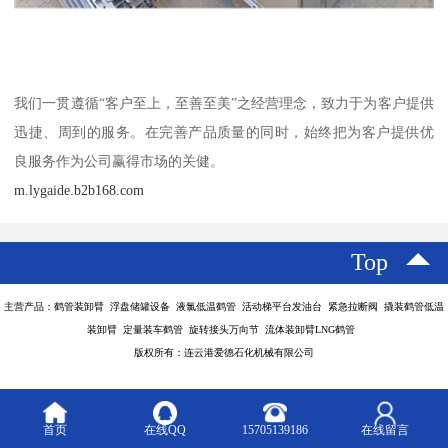
我们一贯遵循“客户至上，至善至美”之经营理念，致力于为客户提供
迅捷、周到的服务。在完善产品质量的同时，始终把为客户提供优
良服务作为公司赢得市场的关健。
m.lygaide.b2b168.com
Top
主营产品：鹤管装卸臂 浮盘储罐设备 液氯低温鹤管 活动梯平台发油台 紧急拉断阀 撬装鹤管低温
装卸臂 定量装车鹤管 旋转接头万向节 流体装卸臂LNG鹤管
版权所有：连云港爱德石化机械有限公司
首页
在线QQ
15705139186
在线留言