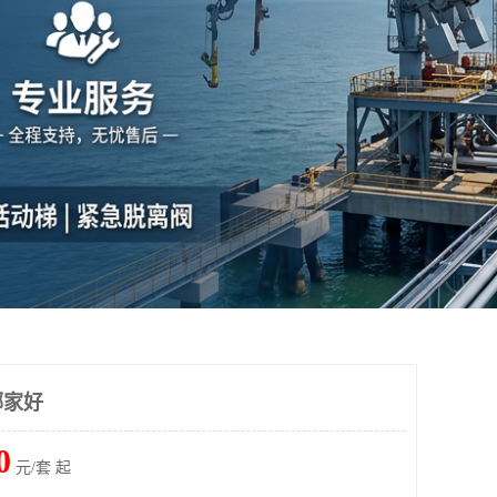
哪家好
0
元/套 起