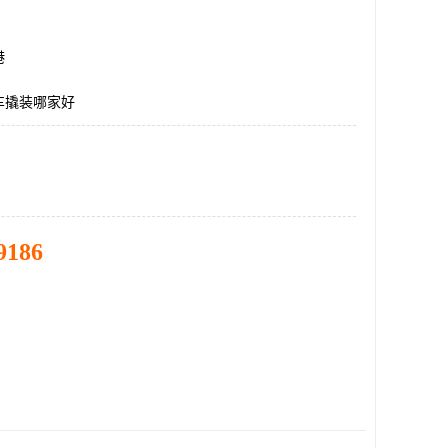
港
车撬装哪家好
9186