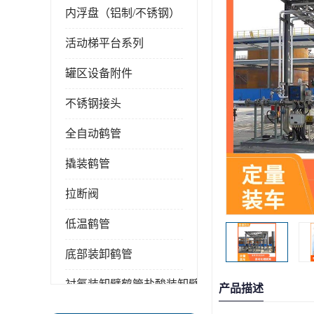
内浮盘（铝制/不锈钢）
活动梯平台系列
罐区设备附件
不锈钢接头
全自动鹤管
撬装鹤管
拉断阀
低温鹤管
底部装卸鹤管
衬氟装卸臂鹤管盐酸装卸臂
产品描述