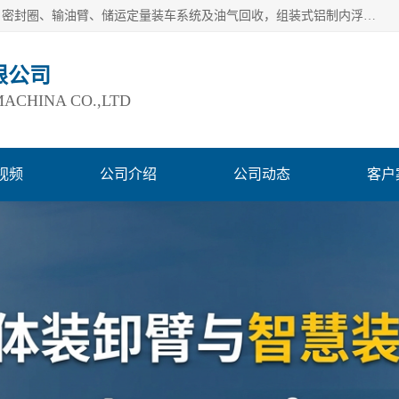
连云港爱德石化机械有限公司主要产品有：鹤管、旋转接头、密封圈、输油臂、储运定量装车系统及油气回收，组装式铝制内浮盘及油罐附件、钢结构栈桥/平台、活动梯、紧急脱离拉断阀等。完备的制造和检测手段以及高素质的员工确保了产品的质量。
限公司
ACHINA CO.,LTD
视频
公司介绍
公司动态
客户