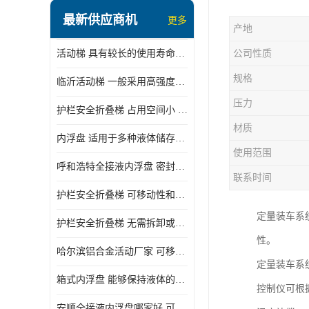
顶部装卸车鹤管
最新供应商机
更多
产地
液氯装卸鹤管
活动梯 具有较长的使用寿命和耐用性 一般采用高强度材料制造
公司性质
液氨液化气鹤管
规格
临沂活动梯 一般采用高强度材料制造 可以用于多种不同的任务
定量装车系统
压力
护栏安全折叠梯 占用空间小 方便存放和搬运
低温臂旋转接头
材质
内浮盘 适用于多种液体储存和运输 能够降低运输成本和维护成本
鹤管平台
使用范围
呼和浩特全接液内浮盘 密封性能好 有效保护液体质量
活动梯
联系时间
护栏安全折叠梯 可移动性和安全性较高 占用空间小
内浮盘
定量装车系
护栏安全折叠梯 无需拆卸或重新安装 占用空间小
性。
哈尔滨铝合金活动厂家 可移动性和安全性较高 占用空间小
定量装车系
箱式内浮盘 能够保持液体的密闭状态 适用于多种液体储存和运输
控制仪可根
安顺全接液内浮盘哪家好 可以自动上下浮动 密封性能好