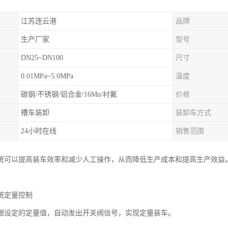
江苏连云港
品牌
生产厂家
型号
DN25~DN100
尺寸
0.01MPa~5.0MPa
温度
碳钢/不锈钢/铝合金/16Mn/衬氟
价格
槽车装卸
装卸车方式
24小时在线
销售范围
统可以提高装车效率和减少人工操作，从而降低生产成本和提高生产效益
统定量控制
据设定的定量值，自动发出开关阀信号，实现定量装车。