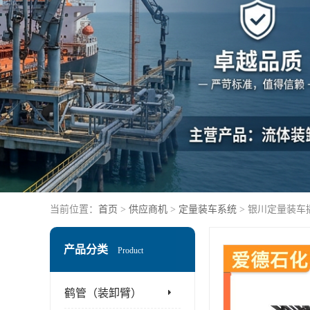
当前位置：
首页
>
供应商机
>
定量装车系统
> 银川定量装车
产品分类
Product
鹤管（装卸臂）