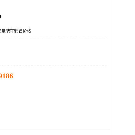
港
定量装车鹤管价格
9186