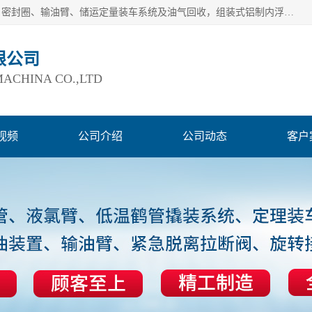
连云港爱德石化机械有限公司主要产品有：鹤管、旋转接头、密封圈、输油臂、储运定量装车系统及油气回收，组装式铝制内浮盘及油罐附件、钢结构栈桥/平台、活动梯、紧急脱离拉断阀等。完备的制造和检测手段以及高素质的员工确保了产品的质量。
限公司
ACHINA CO.,LTD
视频
公司介绍
公司动态
客户