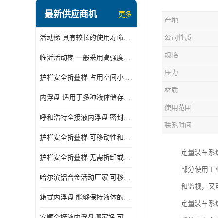
顶部装卸车鹤管
最新供应商机
更多
产地
液氯装卸鹤管
活动梯 具有较长的使用寿命和耐用性 一般采用高强度材料制造
公司性质
液氨液化气鹤管
规格
临沂活动梯 一般采用高强度材料制造 可以用于多种不同的任务
定量装车系统
压力
护栏安全折叠梯 占用空间小 方便存放和搬运
低温臂旋转接头
材质
内浮盘 适用于多种液体储存和运输 能够降低运输成本和维护成本
鹤管平台
使用范围
呼和浩特全接液内浮盘 密封性能好 有效保护液体质量
活动梯
联系时间
护栏安全折叠梯 可移动性和安全性较高 占用空间小
内浮盘
定量装车系
护栏安全折叠梯 无需拆卸或重新安装 占用空间小
部分使用工
哈尔滨铝合金活动厂家 可移动性和安全性较高 占用空间小
和监视，又
箱式内浮盘 能够保持液体的密闭状态 适用于多种液体储存和运输
定量装车系
安顺全接液内浮盘哪家好 可以自动上下浮动 密封性能好