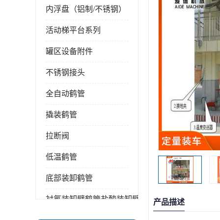
内浮盘（铝制/不锈钢）
活动梯平台系列
罐区设备附件
不锈钢接头
全自动鹤管
撬装鹤管
拉断阀
低温鹤管
底部装卸鹤管
衬氟装卸臂鹤管盐酸装卸臂
产品描述