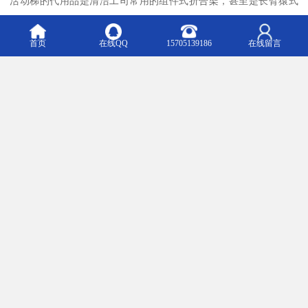
活动梯的代用品是清洁工司常用的组件式折合架，甚至是长臂猿式
工程车，它们都比折梯不乱，不轻易翻倒引发或风险。为产业安
危，用折梯高空工作，当局有操纵指引，要求工人配带保护带，并
首页
在线QQ
15705139186
在线留言
且需要有助手在折梯下接应，防止折梯气力不平衡。
活动梯的用途:
1、平衡设计，可悬停于高度、角度，确保灵活运转;
2、选则适当型号的活动梯，可满足不同类型车辆的使用要求;
3、踏步选用防滑网格板，在高度可始终保持水平。
4、踏步与罐车接触处安装有缓冲垫。