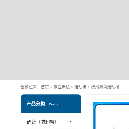
当前位置：
首页
>
供应商机
>
活动梯
> 抚州简易活动梯
产品分类
Product
鹤管（装卸臂）