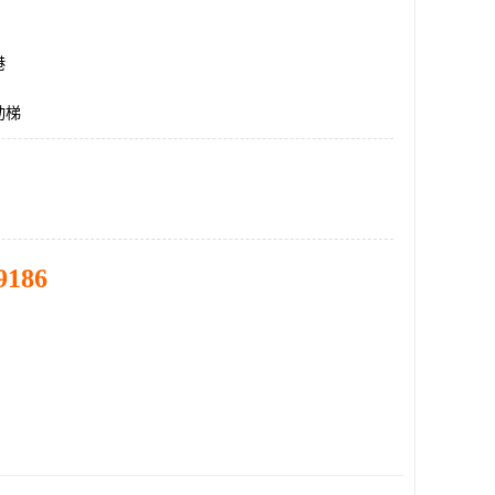
港
动梯
9186