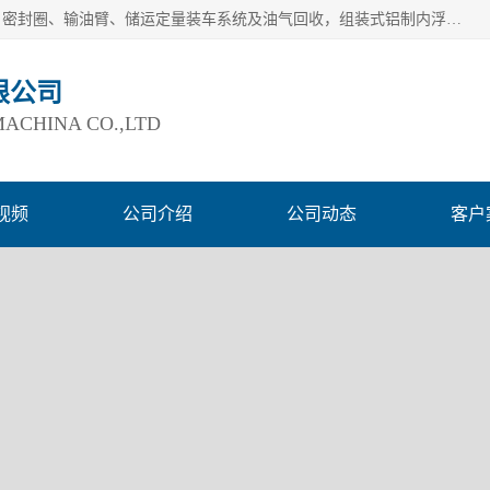
连云港爱德石化机械有限公司主要产品有：鹤管、旋转接头、密封圈、输油臂、储运定量装车系统及油气回收，组装式铝制内浮盘及油罐附件、钢结构栈桥/平台、活动梯、紧急脱离拉断阀等。完备的制造和检测手段以及高素质的员工确保了产品的质量。
限公司
ACHINA CO.,LTD
视频
公司介绍
公司动态
客户