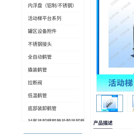
内浮盘（铝制/不锈钢）
活动梯平台系列
罐区设备附件
不锈钢接头
全自动鹤管
撬装鹤管
拉断阀
低温鹤管
底部装卸鹤管
衬氟装卸臂鹤管盐酸装卸臂
产品描述