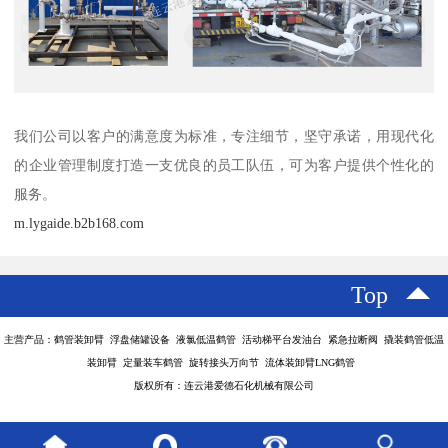
我们公司以客户的满意度为标准，专注细节，坚守承诺，用现代化
的企业管理制度打造一支优良的员工队伍，可为客户提供个性化的
服务。
m.lygaide.b2b168.com
Top
主营产品：鹤管装卸臂 浮盘储罐设备 液氯低温鹤管 活动梯平台发油台 紧急拉断阀 撬装鹤管低温
装卸臂 定量装车鹤管 旋转接头万向节 流体装卸臂LNG鹤管
版权所有：连云港爱德石化机械有限公司