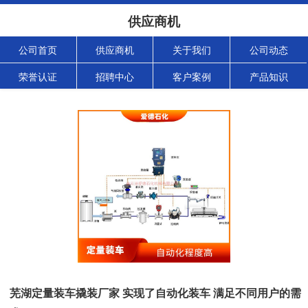
供应商机
公司首页
供应商机
关于我们
公司动态
荣誉认证
招聘中心
客户案例
产品知识
芜湖定量装车撬装厂家 实现了自动化装车 满足不同用户的需