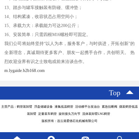
13、踏步与罐车接触装有防碰、缓冲垫；
14、结构紧凑，收容状态占用空间小；
15、承载力大：承载能力可达200公斤；
16、安装简单：只需四根M16螺栓即可固定。
我们公司将始终坚持“以人为本，服务客户，与时俱进，开拓创新”的
全新理念，真诚期待更多客户、朋友一起携手合作，共创明天。 热
烈欢迎业界有识之士致电或前来洽谈合作。
m.lygaide.b2b168.com
Top
主营产品：鹤管装卸臂 浮盘储罐设备 液氯低温鹤管 活动梯平台发油台 紧急拉断阀 撬装鹤管低温
装卸臂 定量装车鹤管 旋转接头万向节 流体装卸臂LNG鹤管
版权所有：连云港爱德石化机械有限公司