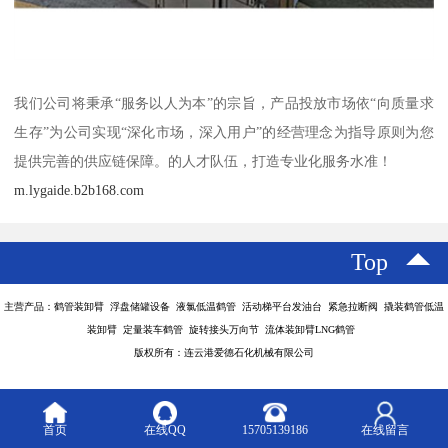
我们公司将秉承“服务以人为本”的宗旨，产品投放市场依“向质量求
生存”为公司实现“深化市场，深入用户”的经营理念为指导原则为您
提供完善的供应链保障。的人才队伍，打造专业化服务水准！
m.lygaide.b2b168.com
Top
主营产品：鹤管装卸臂 浮盘储罐设备 液氯低温鹤管 活动梯平台发油台 紧急拉断阀 撬装鹤管低温
装卸臂 定量装车鹤管 旋转接头万向节 流体装卸臂LNG鹤管
版权所有：连云港爱德石化机械有限公司
首页
在线QQ
15705139186
在线留言