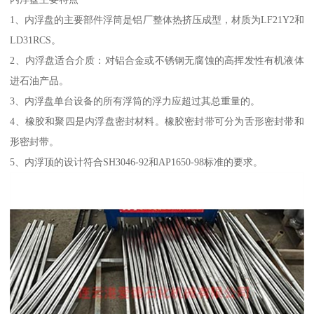
1、内浮盘的主要部件浮筒是铝厂整体热挤压成型，材质为LF21Y2和
LD31RCS。
2、内浮盘适合介质：对铝合金或不锈钢无腐蚀的高挥发性有机液体
进石油产品。
3、内浮盘单台设备的所有浮筒的浮力应超过其总重量的。
4、橡胶和聚四是内浮盘密封材料。橡胶密封带可分为舌形密封带和
形密封带。
5、内浮顶的设计符合SH3046-92和AP1650-98标准的要求。