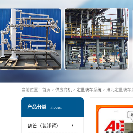
当前位置：
首页
>
供应商机
>
定量装车系统
> 淮北定量装车
产品分类
Product
鹤管（装卸臂）