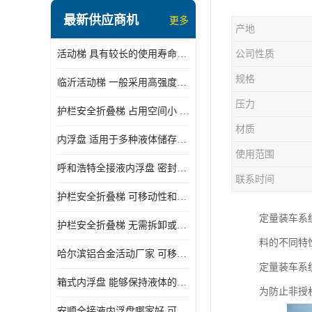
顶部装卸车鹤管
最新供应商机
更多
产地
液氯装卸鹤管
活动梯 具有较长的使用寿命和耐用性 一般采用高强度材料制造
公司性质
液氨液化气鹤管
规格
临沂活动梯 一般采用高强度材料制造 可以用于多种不同的任务
定量装车系统
压力
护栏安全折叠梯 占用空间小 方便存放和搬运
低温臂旋转接头
材质
内浮盘 适用于多种液体储存和运输 能够降低运输成本和维护成本
鹤管平台
使用范围
呼和浩特全接液内浮盘 密封性能好 有效保护液体质量
活动梯
联系时间
护栏安全折叠梯 可移动性和安全性较高 占用空间小
内浮盘
定量装车系
护栏安全折叠梯 无需拆卸或重新安装 占用空间小
料的不同特
哈尔滨铝合金活动厂家 可移动性和安全性较高 占用空间小
定量装车系
箱式内浮盘 能够保持液体的密闭状态 适用于多种液体储存和运输
为防止非授
安顺全接液内浮盘哪家好 可以自动上下浮动 密封性能好