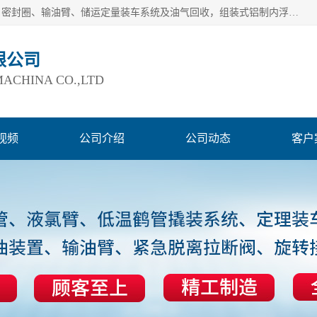
连云港爱德石化机械有限公司主要产品有：鹤管、旋转接头、密封圈、输油臂、储运定量装车系统及油气回收，组装式铝制内浮盘及油罐附件、钢结构栈桥/平台、活动梯、紧急脱离拉断阀等。完备的制造和检测手段以及高素质的员工确保了产品的质量。
限公司
ACHINA CO.,LTD
视频
公司介绍
公司动态
客户