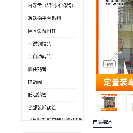
内浮盘（铝制/不锈钢）
活动梯平台系列
罐区设备附件
不锈钢接头
全自动鹤管
撬装鹤管
拉断阀
低温鹤管
底部装卸鹤管
衬氟装卸臂鹤管盐酸装卸臂
产品描述