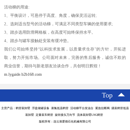
活动梯的用途:
1、平衡设计，可悬停于高度、角度，确保灵活运转;
2、选则适当型号的活动梯，可满足不同类型车辆的使用要求;
3、踏步选用防滑网格板，在高度可始终保持水平。
4、踏步与罐车接触处安装有缓冲垫。
我们公司始终坚持“以科技求发展，以质量求生存”的方针，开拓进
取，努力开拓市场。公司面对未来，完善的售后服务，诚信不欺的
商业信誉，期待与新老朋友洽谈合作，共创明日辉煌！
m.lygaide.b2b168.com
Top
主营产品：鹤管装卸臂 浮盘储罐设备 液氯低温鹤管 活动梯平台发油台 紧急拉断阀 撬装鹤管低温
装卸臂 定量装车鹤管 旋转接头万向节 流体装卸臂LNG鹤管
版权所有：连云港爱德石化机械有限公司