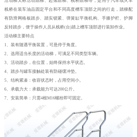
活动梯又称活动踏梯、起落踏梯、栈桥踏梯等，是用于汽车或火车
栈桥在装车油品固定平台和不同高度槽车顶部之间的行走，踏梯配
有防滑网格板踏步、踏实锁紧、弹簧缸平衡机构、手膝护栏、护脚
反转踏步，便于操作人员从栈桥(台)踏上槽车顶部进行装卸作业。
活动梯主要特点
1、装有随遇平衡装置，可悬停于角度。
2、选用适当长度的活动梯，可满足不同类型车辆。
3、活动踏步，在位置，始终保持水平状态。
4、踏步与罐车接触处装有防碰缓冲垫。
5、结构紧凑：收容状态时，占用空间小。
6、承载力大：承载能力可达200公斤。
7、安装简单：只需4根M16螺栓即可固定。