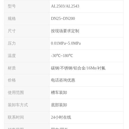
型号
AL2503/AL2543
规格
DN25~DN200
尺寸
按现场要求定制
压力
0.01MPa~5.0MPa
温度
-30℃~180℃
材质
碳钢/不锈钢/铝合金/16Mn/衬氟
价格
电话咨询优惠
使用范围
槽车装卸
装卸车方式
底部装卸
联系时间
24小时在线