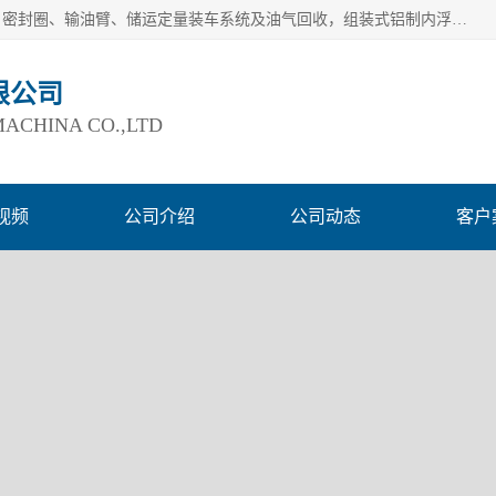
连云港爱德石化机械有限公司主要产品有：鹤管、旋转接头、密封圈、输油臂、储运定量装车系统及油气回收，组装式铝制内浮盘及油罐附件、钢结构栈桥/平台、活动梯、紧急脱离拉断阀等。完备的制造和检测手段以及高素质的员工确保了产品的质量。
限公司
ACHINA CO.,LTD
视频
公司介绍
公司动态
客户