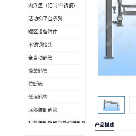
内浮盘（铝制/不锈钢）
活动梯平台系列
罐区设备附件
不锈钢接头
全自动鹤管
撬装鹤管
拉断阀
低温鹤管
底部装卸鹤管
衬氟装卸臂鹤管盐酸装卸臂
产品描述