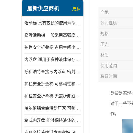
顶部装卸车鹤管
最新供应商机
更多
产地
液氯装卸鹤管
活动梯 具有较长的使用寿命和耐用性 一般采用高强度材料制造
公司性质
液氨液化气鹤管
规格
临沂活动梯 一般采用高强度材料制造 可以用于多种不同的任务
定量装车系统
压力
护栏安全折叠梯 占用空间小 方便存放和搬运
低温臂旋转接头
材质
内浮盘 适用于多种液体储存和运输 能够降低运输成本和维护成本
鹤管平台
使用范围
呼和浩特全接液内浮盘 密封性能好 有效保护液体质量
活动梯
联系时间
护栏安全折叠梯 可移动性和安全性较高 占用空间小
内浮盘
鹤管是实现
护栏安全折叠梯 无需拆卸或重新安装 占用空间小
对于一些不
哈尔滨铝合金活动厂家 可移动性和安全性较高 占用空间小
作。
箱式内浮盘 能够保持液体的密闭状态 适用于多种液体储存和运输
安顺全接液内浮盘哪家好 可以自动上下浮动 密封性能好