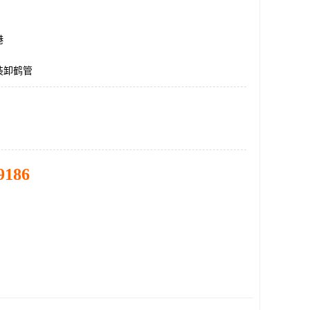
港
装卸鹤管
9186