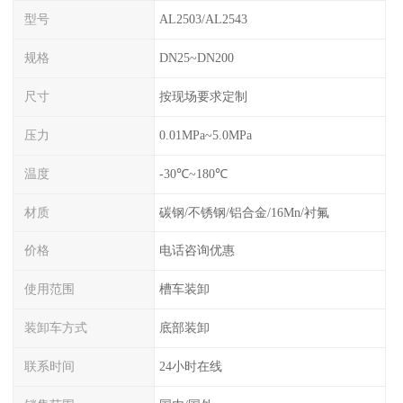
型号
AL2503/AL2543
规格
DN25~DN200
尺寸
按现场要求定制
压力
0.01MPa~5.0MPa
温度
-30℃~180℃
材质
碳钢/不锈钢/铝合金/16Mn/衬氟
价格
电话咨询优惠
使用范围
槽车装卸
装卸车方式
底部装卸
联系时间
24小时在线