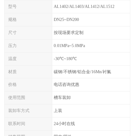
型号
AL1402/AL1403/AL1412/AL1512
规格
DN25~DN200
尺寸
按现场要求定制
压力
0.01MPa~5.0MPa
温度
-30℃~180℃
材质
碳钢/不锈钢/铝合金/16Mn/衬氟
价格
电话咨询优惠
使用范围
槽车装卸
装卸车方式
上装
联系时间
24小时在线