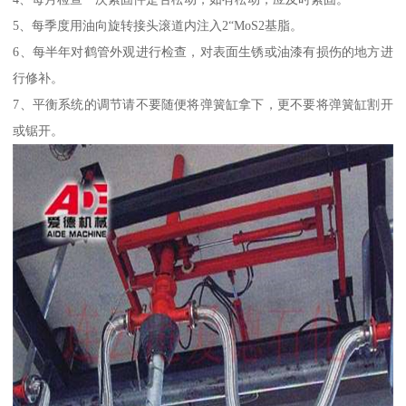
5、每季度用油向旋转接头滚道内注入2“MoS2基脂。
6、每半年对鹤管外观进行检查，对表面生锈或油漆有损伤的地方进
行修补。
7、平衡系统的调节请不要随便将弹簧缸拿下，更不要将弹簧缸割开
或锯开。