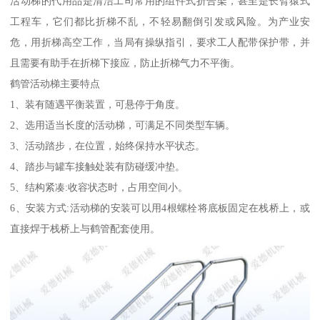
活动梯的代用品是清洁工司常用的组件式折合架，甚至是长臂猿式
工程车，它们都比折梯不乱，不轻易翻倒引发或风险。为产业安
危，用折梯高空工作，当局有操纵指引，要求工人配带保护带，并
且需要有助手在折梯下接应，防止折梯气力不平衡。
鹤管活动梯主要特点
1、装有随遇平衡装置，可悬停于角度。
2、选用适当长度的活动梯，可满足不同类型车辆。
3、活动踏步，在位置，始终保持水平状态。
4、踏步与罐车接触处装有防碰缓冲垫。
5、结构紧凑:收容状态时，占用空间小。
6、安装方式:活动梯的安装可以用4根螺栓将底板固定在栈桥上，或
直接焊于栈桥上与鹤管配套使用。