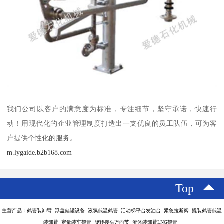
我们公司以客户的满意度为标准，专注细节，坚守承诺，快速行
动！用现代化的企业管理制度打造出一支优良的员工队伍，可为客
户提供个性化的服务。
m.lygaide.b2b168.com
Top
主营产品：鹤管装卸臂 浮盘储罐设备 液氯低温鹤管 活动梯平台发油台 紧急拉断阀 撬装鹤管低温
装卸臂 定量装车鹤管 旋转接头万向节 流体装卸臂LNG鹤管