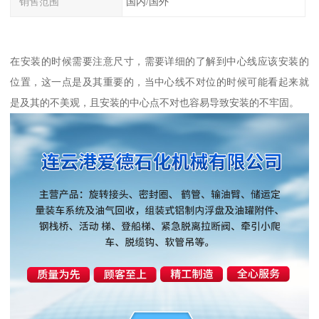
销售范围
国内/国外
在安装的时候需要注意尺寸，需要详细的了解到中心线应该安装的
位置，这一点是及其重要的，当中心线不对位的时候可能看起来就
是及其的不美观，且安装的中心点不对也容易导致安装的不牢固。