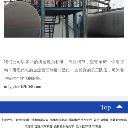
我们公司以客户的满意度为标准，专注细节，坚守承诺，快速行
动！用现代化的企业管理制度打造出一支优良的员工队伍，可为客
户提供个性化的服务。
m.lygaide.b2b168.com
Top
主营产品：鹤管装卸臂 浮盘储罐设备 液氯低温鹤管 活动梯平台发油台 紧急拉断阀 撬装鹤管低温
装卸臂 定量装车鹤管 旋转接头万向节 流体装卸臂LNG鹤管