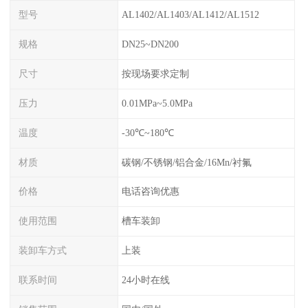
型号
AL1402/AL1403/AL1412/AL1512
规格
DN25~DN200
尺寸
按现场要求定制
压力
0.01MPa~5.0MPa
温度
-30℃~180℃
材质
碳钢/不锈钢/铝合金/16Mn/衬氟
价格
电话咨询优惠
使用范围
槽车装卸
装卸车方式
上装
联系时间
24小时在线