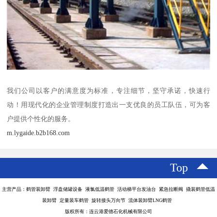
我们公司以客户的满意度为标准，专注细节，坚守承诺，快速行
动！用现代化的企业管理制度打造出一支优良的员工队伍，可为客
户提供个性化的服务。
m.lygaide.b2b168.com
Top
主营产品：鹤管装卸臂 浮盘储罐设备 液氯低温鹤管 活动梯平台发油台 紧急拉断阀 撬装鹤管低温
装卸臂 定量装车鹤管 旋转接头万向节 流体装卸臂LNG鹤管
版权所有：连云港爱德石化机械有限公司