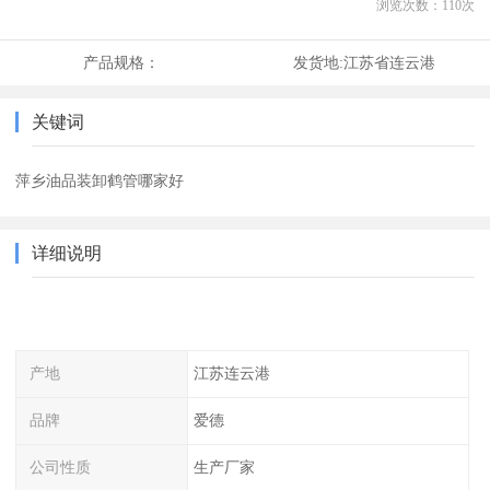
浏览次数：
110
次
产品规格：
发货地:
江苏省连云港
关键词
萍乡油品装卸鹤管哪家好
详细说明
产地
江苏连云港
品牌
爱德
公司性质
生产厂家