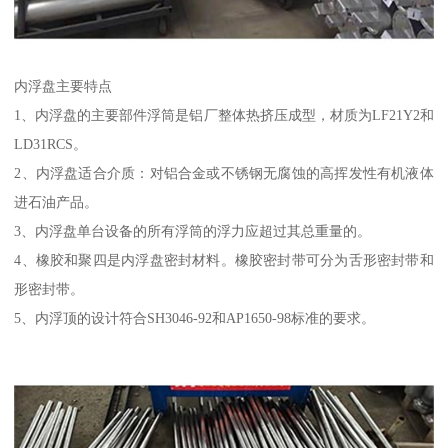
内浮盘主要特点
1、内浮盘的主要部件浮筒是铝厂整体热挤压成型，材质为LF21Y2和
LD31RCS。
2、内浮盘适合介质：对铝合金或不锈钢无腐蚀的高挥发性有机液体
进石油产品。
3、内浮盘单台设备的所有浮筒的浮力应超过其总重量的。
4、橡胶和聚四是内浮盘密封材料。橡胶密封带可分为舌形密封带和
形密封带。
5、内浮顶的设计符合SH3046-92和AP1650-98标准的要求。