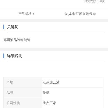
浏览次数：
98
次
产品规格：
发货地:
江苏省连云港
关键词
郑州油品装卸鹤管
详细说明
产地
江苏连云港
品牌
爱德
公司性质
生产厂家