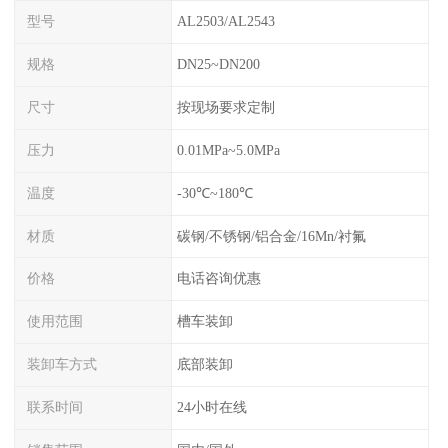
型号
AL2503/AL2543
规格
DN25~DN200
尺寸
按现场要求定制
压力
0.01MPa~5.0MPa
温度
-30℃~180℃
材质
碳钢/不锈钢/铝合金/16Mn/衬氟
价格
电话咨询优惠
使用范围
槽车装卸
装卸车方式
底部装卸
联系时间
24小时在线