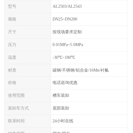
型号
AL2503/AL2543
规格
DN25~DN200
尺寸
按现场要求定制
压力
0.01MPa~5.0MPa
温度
-30℃~180℃
材质
碳钢/不锈钢/铝合金/16Mn/衬氟
价格
电话咨询优惠
使用范围
槽车装卸
装卸车方式
底部装卸
联系时间
24小时在线