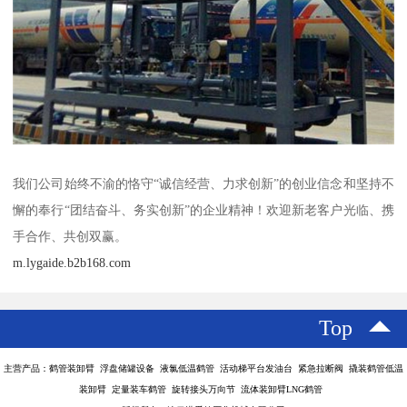
我们公司始终不渝的恪守“诚信经营、力求创新”的创业信念和坚持不
懈的奉行“团结奋斗、务实创新”的企业精神！欢迎新老客户光临、携
手合作、共创双赢。
m.lygaide.b2b168.com
Top
主营产品：鹤管装卸臂 浮盘储罐设备 液氯低温鹤管 活动梯平台发油台 紧急拉断阀 撬装鹤管低温
装卸臂 定量装车鹤管 旋转接头万向节 流体装卸臂LNG鹤管