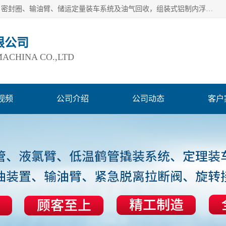
连云港爱德石化机械有限公司主要产品有：鹤管、旋转接头、密封圈、输油臂、储运定量装车系统及油气回收，组装式铝制内浮盘及油罐附件、钢结构栈桥/平台、活动梯、紧急脱离拉断阀等。完备的制造和检测手段以及高素质的员工确保了产品的质量。
限公司
ACHINA CO.,LTD
视频
公司介绍
公司动态
客户