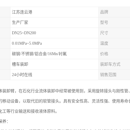
江苏连云港
品牌
生产厂家
型号
DN25~DN200
尺寸
0.01MPa~5.0MPa
温度
碳钢/不锈钢/铝合金/16Mn/衬氟
价格
槽车装卸
装卸车方式
24小时在线
销售范围
体装卸臂，在石化行业流体装卸中经常被使用到，采用旋转接头与刚性管
的移动设备，以取代旧的软管接头。具有安全性高、灵活性强、使用寿命
化工等行业输送和接收液体原料。
保养：