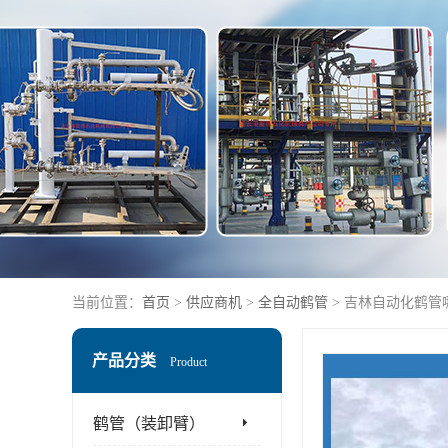
当前位置：
首页
>
供应商机
>
全自动鹤管
> 吉林自动化鹤管
产品分类
Product
鹤管（装卸臂）