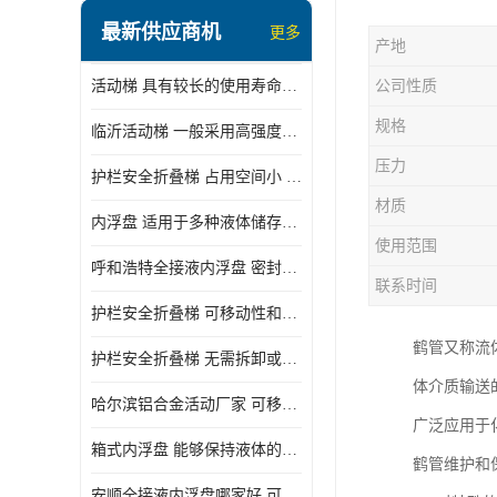
顶部装卸车鹤管
最新供应商机
更多
产地
液氯装卸鹤管
活动梯 具有较长的使用寿命和耐用性 一般采用高强度材料制造
公司性质
液氨液化气鹤管
规格
临沂活动梯 一般采用高强度材料制造 可以用于多种不同的任务
定量装车系统
压力
护栏安全折叠梯 占用空间小 方便存放和搬运
低温臂旋转接头
材质
内浮盘 适用于多种液体储存和运输 能够降低运输成本和维护成本
鹤管平台
使用范围
呼和浩特全接液内浮盘 密封性能好 有效保护液体质量
活动梯
联系时间
护栏安全折叠梯 可移动性和安全性较高 占用空间小
内浮盘
鹤管又称流
护栏安全折叠梯 无需拆卸或重新安装 占用空间小
体介质输送
哈尔滨铝合金活动厂家 可移动性和安全性较高 占用空间小
广泛应用于
箱式内浮盘 能够保持液体的密闭状态 适用于多种液体储存和运输
鹤管维护和
安顺全接液内浮盘哪家好 可以自动上下浮动 密封性能好