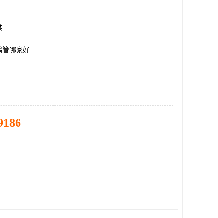
港
鹤管哪家好
9186