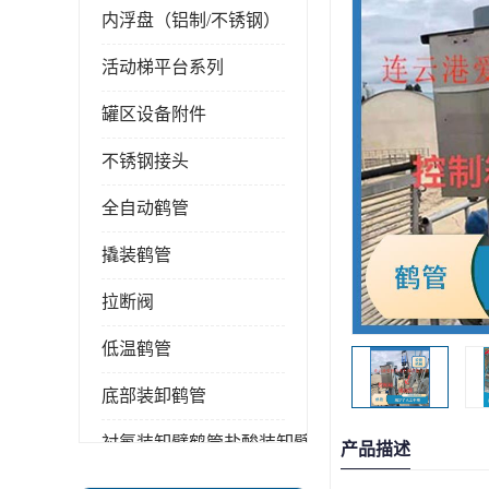
内浮盘（铝制/不锈钢）
活动梯平台系列
罐区设备附件
不锈钢接头
全自动鹤管
撬装鹤管
拉断阀
低温鹤管
底部装卸鹤管
衬氟装卸臂鹤管盐酸装卸臂
产品描述