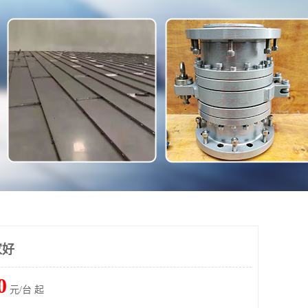
家好
0
元/台 起