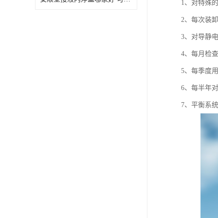
1、对特殊
2、每次装
3、对导静
4、每月检
5、每季度用
6、每半年
7、平衡系