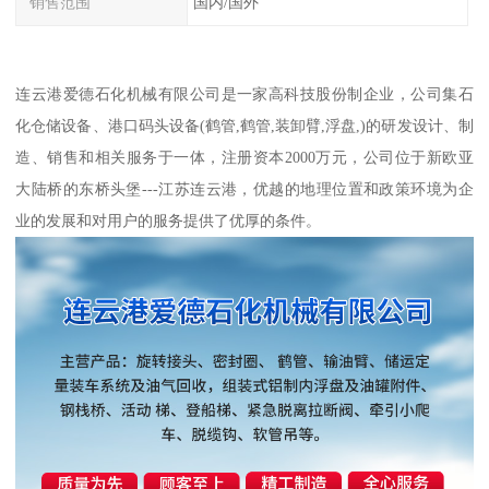
销售范围
国内/国外
连云港爱德石化机械有限公司是一家高科技股份制企业，公司集石
化仓储设备、港口码头设备(鹤管,鹤管,装卸臂,浮盘,)的研发设计、制
造、销售和相关服务于一体，注册资本2000万元，公司位于新欧亚
大陆桥的东桥头堡---江苏连云港，优越的地理位置和政策环境为企
业的发展和对用户的服务提供了优厚的条件。