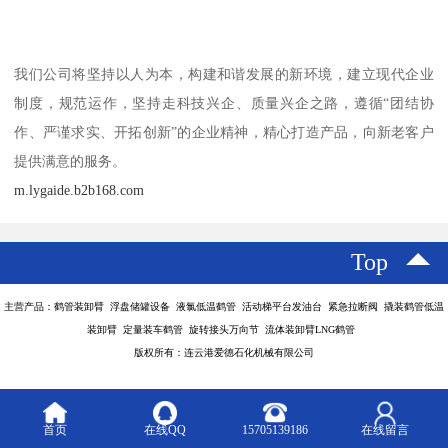
我们公司将坚持以人为本，构建和谐发展的新环境，建立现代企业
制度，规范运作，坚持走科技兴企、质量兴企之路，遵循“团结协
作、严谨求实、开拓创新”的企业精神，精心打造产品，向新老客户
提供满意的服务。
m.lygaide.b2b168.com
Top
主营产品：鹤管装卸臂 浮盘储罐设备 液氯低温鹤管 活动梯平台发油台 紧急拉断阀 撬装鹤管低温
装卸臂 定量装车鹤管 旋转接头万向节 流体装卸臂LNG鹤管
版权所有：连云港爱德石化机械有限公司
首页
在线QQ
15705139186
在线留言