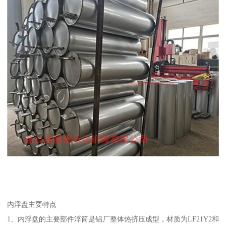
内浮盘主要特点
1、内浮盘的主要部件浮筒是铝厂整体热挤压成型，材质为LF21Y2和