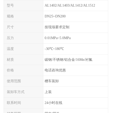
型号
AL1402/AL1403/AL1412/AL1512
规格
DN25~DN200
尺寸
按现场要求定制
压力
0.01MPa~5.0MPa
温度
-30℃~180℃
材质
碳钢/不锈钢/铝合金/16Mn/衬氟
价格
电话咨询优惠
使用范围
槽车装卸
装卸车方式
上装
联系时间
24小时在线