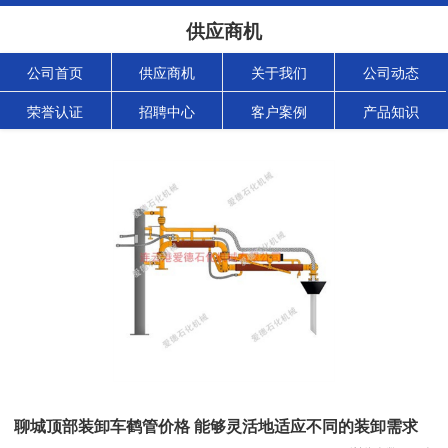
供应商机
公司首页
供应商机
关于我们
公司动态
荣誉认证
招聘中心
客户案例
产品知识
聊城顶部装卸车鹤管价格 能够灵活地适应不同的装卸需求