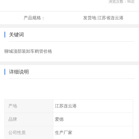
浏览次数：
96
次
产品规格：
发货地:
江苏省连云港
关键词
聊城顶部装卸车鹤管价格
详细说明
产地
江苏连云港
品牌
爱德
公司性质
生产厂家