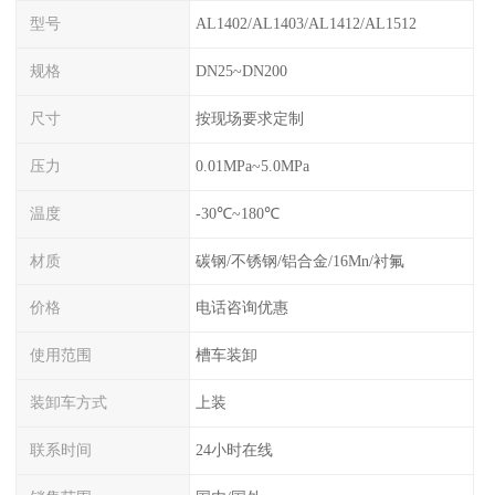
型号
AL1402/AL1403/AL1412/AL1512
规格
DN25~DN200
尺寸
按现场要求定制
压力
0.01MPa~5.0MPa
温度
-30℃~180℃
材质
碳钢/不锈钢/铝合金/16Mn/衬氟
价格
电话咨询优惠
使用范围
槽车装卸
装卸车方式
上装
联系时间
24小时在线