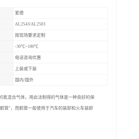
爱德
AL2543/AL2503
按现场要求定制
-30℃~180℃
电话咨询优惠
上装或下装
国内/国外
%N2的氮混合气体，用此法制得的气体是一种良好的保
鹤管”，而鹤管一般使用于汽车的装卸和火车装卸