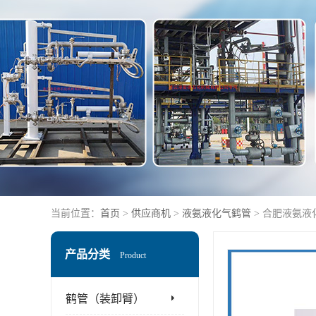
当前位置：
首页
>
供应商机
>
液氨液化气鹤管
> 合肥液氨液
产品分类
Product
鹤管（装卸臂）