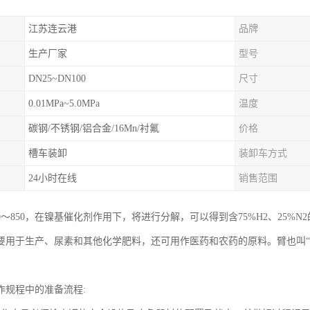
江苏连云港
品牌
生产厂家
型号
DN25~DN100
尺寸
0.01MPa~5.0MPa
温度
碳钢/不锈钢/铝合金/16Mn/衬氟
价格
槽车装卸
装卸车方式
24小时在线
销售范围
0～850，在镍基催化剂作用下，将进行分解，可以得到含75%H2、25
要用于生产、尿素和其他化学肥料，还可用作医药和农药的原料。臂也叫“
作规程中的准备流程: