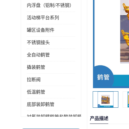
内浮盘（铝制/不锈钢）
活动梯平台系列
罐区设备附件
不锈钢接头
全自动鹤管
撬装鹤管
拉断阀
低温鹤管
底部装卸鹤管
衬氟装卸臂鹤管盐酸装卸臂
产品描述