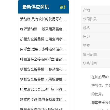
顶部装卸车鹤管
最新供应商机
更多
产地
液氯装卸鹤管
活动梯 具有较长的使用寿命和耐用性 一般采用高强度材料制造
公司性质
液氨液化气鹤管
规格
临沂活动梯 一般采用高强度材料制造 可以用于多种不同的任务
定量装车系统
压力
护栏安全折叠梯 占用空间小 方便存放和搬运
低温臂旋转接头
材质
内浮盘 适用于多种液体储存和运输 能够降低运输成本和维护成本
鹤管平台
使用范围
呼和浩特全接液内浮盘 密封性能好 有效保护液体质量
活动梯
联系时间
护栏安全折叠梯 可移动性和安全性较高 占用空间小
内浮盘
在加热至80
护栏安全折叠梯 无需拆卸或重新安装 占用空间小
护气体，主
哈尔滨铝合金活动厂家 可移动性和安全性较高 占用空间小
的使用。
箱式内浮盘 能够保持液体的密闭状态 适用于多种液体储存和运输
卸车安全操
安顺全接液内浮盘哪家好 可以自动上下浮动 密封性能好