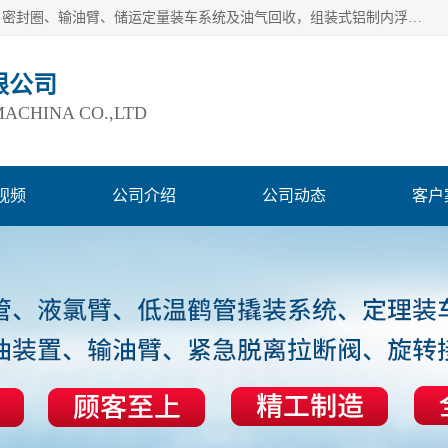
连云港爱德石化机械有限公司主要产品有：鹤管、旋转接头、密封圈、输油臂、储运定量装车系统及油气回收，组装式铝制内浮盘及油罐附件、钢结构栈桥/平台、活动梯、紧急脱离拉断阀等。完备的制造和检测手段以及高素质的员工确保了产品的质量。
限公司
ACHINA CO.,LTD
视频
公司介绍
公司动态
客户