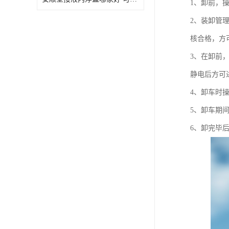
1、卸前，
2、装卸管
核合格，方
3、在卸前
静电后方可
4、卸车时
5、卸车期
6、卸完毕