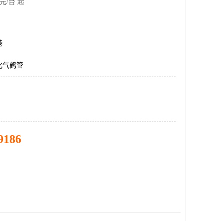
元/台 起
港
化气鹤管
9186