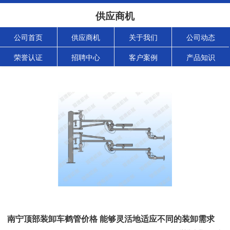
供应商机
公司首页
供应商机
关于我们
公司动态
荣誉认证
招聘中心
客户案例
产品知识
南宁顶部装卸车鹤管价格 能够灵活地适应不同的装卸需求