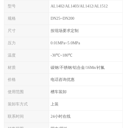
型号
AL1402/AL1403/AL1412/AL1512
规格
DN25~DN200
尺寸
按现场要求定制
压力
0.01MPa~5.0MPa
温度
-30℃~180℃
材质
碳钢/不锈钢/铝合金/16Mn/衬氟
价格
电话咨询优惠
使用范围
槽车装卸
装卸车方式
上装
联系时间
24小时在线