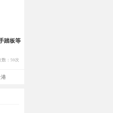
手踏板等
次数：
59
次
云港