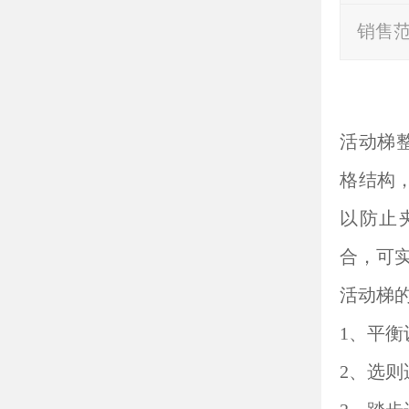
销售
活动梯
格结构
以防止
合，可
活动梯的
1、平
2、选