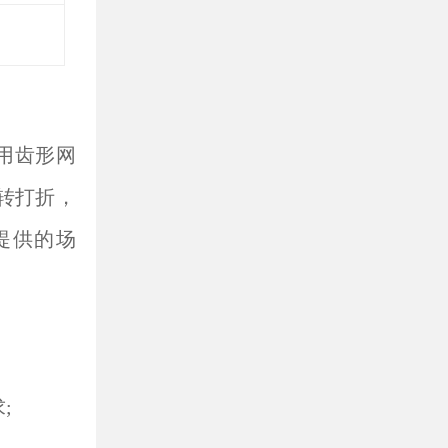
用齿形网
转打折，
提供的场
;