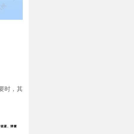
要时，其
。