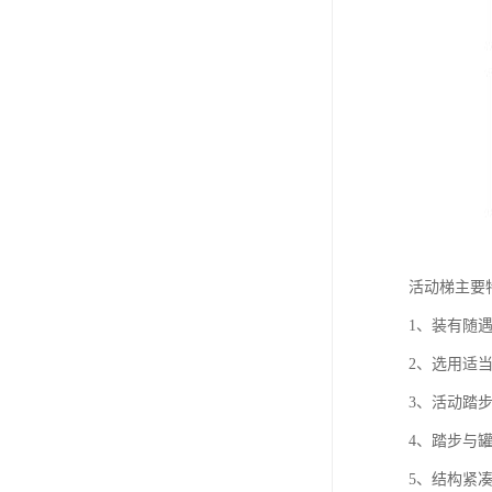
活动梯主要
1、装有随
2、选用适
3、活动踏
4、踏步与
5、结构紧