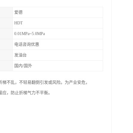
爱德
HDT
0.01MPa~5.0MPa
电话咨询优惠
发油台
国内/国外
折梯不乱，不轻易翻倒引发或风险。为产业安危，
接应，防止折梯气力不平衡。