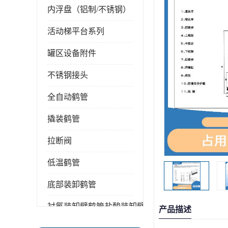
内浮盘（铝制/不锈钢）
活动梯平台系列
罐区设备附件
不锈钢接头
全自动鹤管
撬装鹤管
拉断阀
低温鹤管
底部装卸鹤管
衬氟装卸臂鹤管盐酸装卸臂
产品描述