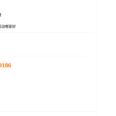
港
活动哪家好
9186