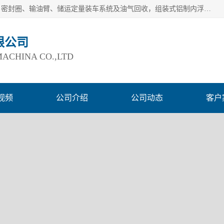
连云港爱德石化机械有限公司主要产品有：鹤管、旋转接头、密封圈、输油臂、储运定量装车系统及油气回收，组装式铝制内浮盘及油罐附件、钢结构栈桥/平台、活动梯、紧急脱离拉断阀等。完备的制造和检测手段以及高素质的员工确保了产品的质量。
限公司
ACHINA CO.,LTD
视频
公司介绍
公司动态
客户