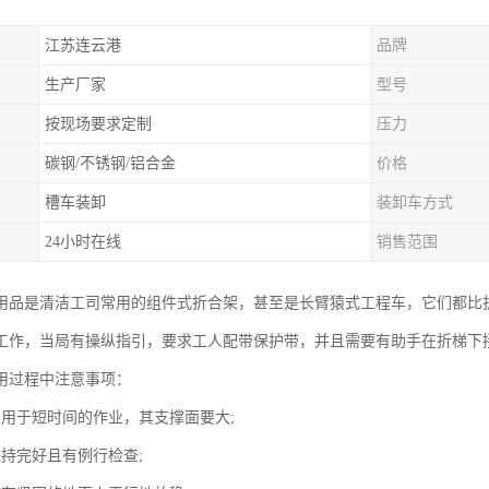
江苏连云港
品牌
生产厂家
型号
按现场要求定制
压力
碳钢/不锈钢/铝合金
价格
槽车装卸
装卸车方式
24小时在线
销售范围
用品是清洁工司常用的组件式折合架，甚至是长臂猿式工程车，它们都比
工作，当局有操纵指引，要求工人配带保护带，并且需要有助手在折梯下
用过程中注意事项：
仅用于短时间的作业，其支撑面要大;
保持完好且有例行检查;