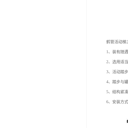
鹤管活动梯
1、装有随
2、选用适
3、活动踏
4、踏步与
5、结构紧
6、安装方