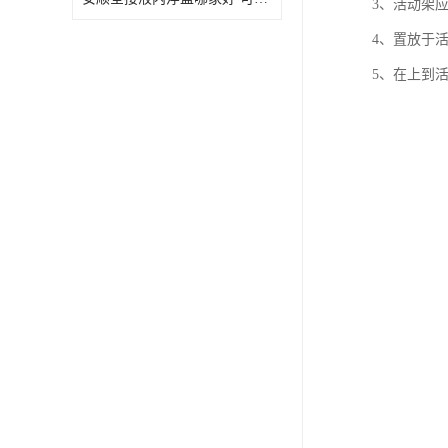
3、活动架
4、置放于
5、在上到