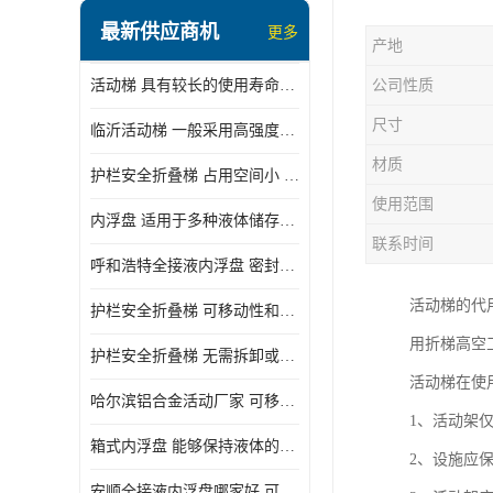
顶部装卸车鹤管
最新供应商机
更多
产地
液氯装卸鹤管
活动梯 具有较长的使用寿命和耐用性 一般采用高强度材料制造
公司性质
液氨液化气鹤管
尺寸
临沂活动梯 一般采用高强度材料制造 可以用于多种不同的任务
定量装车系统
材质
护栏安全折叠梯 占用空间小 方便存放和搬运
低温臂旋转接头
使用范围
内浮盘 适用于多种液体储存和运输 能够降低运输成本和维护成本
鹤管平台
联系时间
呼和浩特全接液内浮盘 密封性能好 有效保护液体质量
活动梯
活动梯的代
护栏安全折叠梯 可移动性和安全性较高 占用空间小
内浮盘
用折梯高空
护栏安全折叠梯 无需拆卸或重新安装 占用空间小
活动梯在使
哈尔滨铝合金活动厂家 可移动性和安全性较高 占用空间小
1、活动架
箱式内浮盘 能够保持液体的密闭状态 适用于多种液体储存和运输
2、设施应
安顺全接液内浮盘哪家好 可以自动上下浮动 密封性能好