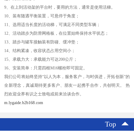
9、在上到活动架的平台时，要用的方法，通常是使用活梯。
10、装有随遇平衡装置，可悬停于角度；
11、选用适当长度的活动梯，可满足不同类型车辆；
12、活动踏步为防滑网格板，在位置始终保持水平状态；
13、踏步与罐车接触装有防碰、缓冲垫；
14、结构紧凑，收容状态占用空间小；
15、承载力大：承载能力可达200公斤；
16、安装简单：只需四根M16螺栓即可固定。
我们公司将始终坚持“以人为本，服务客户，与时俱进，开拓创新”的
全新理念，真诚期待更多客户、朋友一起携手合作，共创明天。 热
烈欢迎业界有识之士致电或前来洽谈合作。
m.lygaide.b2b168.com
Top