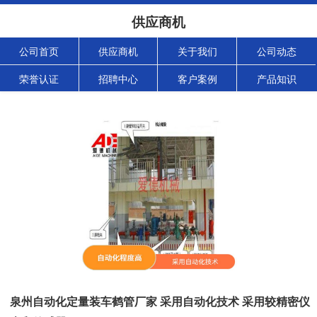
供应商机
公司首页
供应商机
关于我们
公司动态
荣誉认证
招聘中心
客户案例
产品知识
泉州自动化定量装车鹤管厂家 采用自动化技术 采用较精密仪