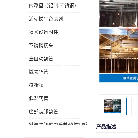
内浮盘（铝制/不锈钢）
活动梯平台系列
罐区设备附件
不锈钢接头
全自动鹤管
撬装鹤管
拉断阀
低温鹤管
底部装卸鹤管
衬氟装卸臂鹤管盐酸装卸臂
产品描述