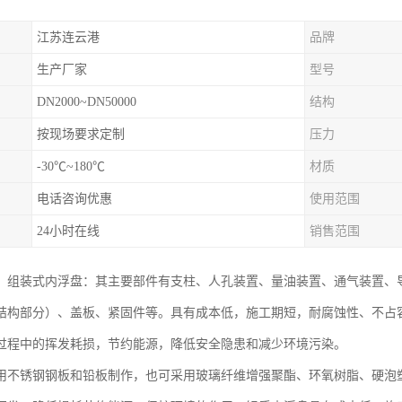
江苏连云港
品牌
生产厂家
型号
DN2000~DN50000
结构
按现场要求定制
压力
-30℃~180℃
材质
电话咨询优惠
使用范围
24小时在线
销售范围
：组装式内浮盘：其主要部件有支柱、人孔装置、量油装置、通气装置、
结构部分）、盖板、紧固件等。具有成本低，施工期短，耐腐蚀性、不占
过程中的挥发耗损，节约能源，降低安全隐患和减少环境污染。
用不锈钢钢板和铅板制作，也可采用玻璃纤维增强聚酯、环氧树脂、硬泡