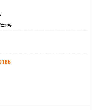
港
浮盘价格
9186