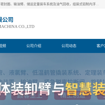
连云港爱德石化机械有限公司主要产品有：鹤管、旋转接头、密封圈、输油臂、储运定量装车系统及油气回收，组装式铝制内浮盘及油罐附件、钢结构栈桥/平台、活动梯、紧急脱离拉断阀等。完备的制造和检测手段以及高素质的员工确保了产品的质量。
限公司
ACHINA CO.,LTD
视频
公司介绍
公司动态
客户