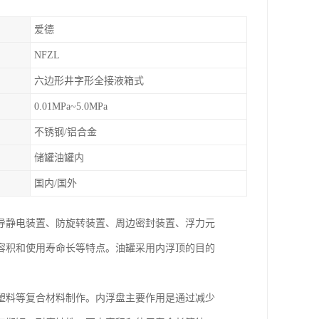
爱德
NFZL
六边形井字形全接液箱式
0.01MPa~5.0MPa
不锈钢/铝合金
储罐油罐内
国内/国外
导静电装置、防旋转装置、周边密封装置、浮力元
容积和使用寿命长等特点。油罐采用内浮顶的目的
塑料等复合材料制作。内浮盘主要作用是通过减少