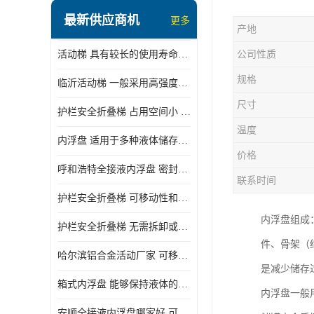
顶部装卸车鹤管
最新供应商机
更多
产地
液氯装卸鹤管
活动梯 具有较长的使用寿命和耐用性 一般采用高强度材料制造
公司性质
液氨液化气鹤管
规格
临沂活动梯 一般采用高强度材料制造 可以用于多种不同的任务
定量装车系统
尺寸
护栏安全折叠梯 占用空间小 方便存放和搬运
低温臂旋转接头
温度
内浮盘 适用于多种液体储存和运输 能够降低运输成本和维护成本
鹤管平台
价格
呼和浩特全接液内浮盘 密封性能好 有效保护液体质量
活动梯
联系时间
护栏安全折叠梯 可移动性和安全性较高 占用空间小
内浮盘
内浮盘组成
护栏安全折叠梯 无需拆卸或重新安装 占用空间小
件、骨架（
哈尔滨铝合金活动厂家 可移动性和安全性较高 占用空间小
是减少储存
箱式内浮盘 能够保持液体的密闭状态 适用于多种液体储存和运输
内浮盘一般
安顺全接液内浮盘哪家好 可以自动上下浮动 密封性能好