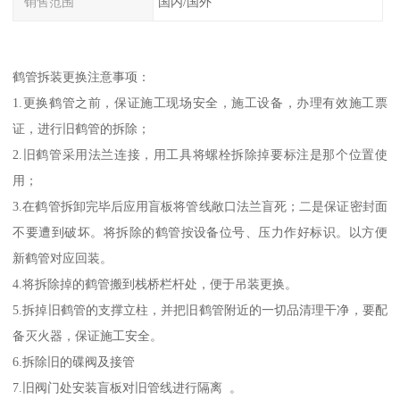
销售范围
国内/国外
鹤管拆装更换注意事项：
1.更换鹤管之前，保证施工现场安全，施工设备，办理有效施工票
证，进行旧鹤管的拆除；
2.旧鹤管采用法兰连接，用工具将螺栓拆除掉要标注是那个位置使
用；
3.在鹤管拆卸完毕后应用盲板将管线敞口法兰盲死；二是保证密封面
不要遭到破坏。将拆除的鹤管按设备位号、压力作好标识。以方便
新鹤管对应回装。
4.将拆除掉的鹤管搬到栈桥栏杆处，便于吊装更换。
5.拆掉旧鹤管的支撑立柱，并把旧鹤管附近的一切品清理干净，要配
备灭火器，保证施工安全。
6.拆除旧的碟阀及接管
7.旧阀门处安装盲板对旧管线进行隔离 。