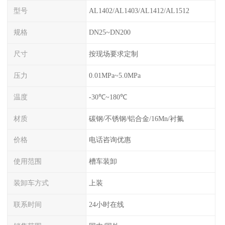
型号
AL1402/AL1403/AL1412/AL1512
规格
DN25~DN200
尺寸
按现场要求定制
压力
0.01MPa~5.0MPa
温度
-30℃~180℃
材质
碳钢/不锈钢/铝合金/16Mn/衬氟
价格
电话咨询优惠
使用范围
槽车装卸
装卸车方式
上装
联系时间
24小时在线