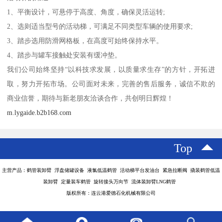
1、平衡设计，可悬停于高度、角度，确保灵活运转;
2、选则适当型号的活动梯，可满足不同类型车辆的使用要求;
3、踏步选用防滑网格板，在高度可始终保持水平。
4、踏步与罐车接触处安装有缓冲垫。
我们公司始终坚持“以科技求发展，以质量求生存”的方针，开拓进
取，努力开拓市场。公司面对未来，完善的售后服务，诚信不欺的
商业信誉，期待与新老朋友洽谈合作，共创明日辉煌！
m.lygaide.b2b168.com
Top
主营产品：鹤管装卸臂 浮盘储罐设备 液氯低温鹤管 活动梯平台发油台 紧急拉断阀 撬装鹤管低温
装卸臂 定量装车鹤管 旋转接头万向节 流体装卸臂LNG鹤管
版权所有：连云港爱德石化机械有限公司