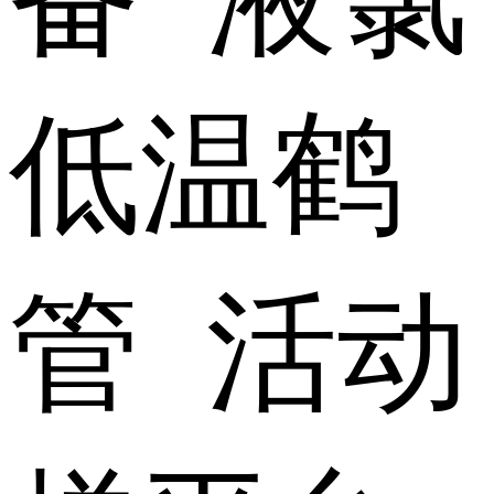
低温鹤
管 活动