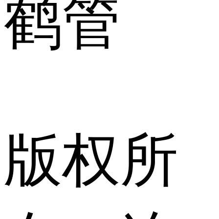
鹤管
版权所