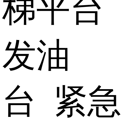
梯平台
发油
台 紧急