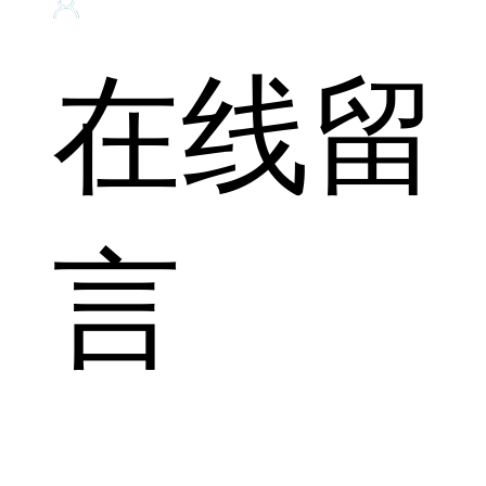
在线留
言