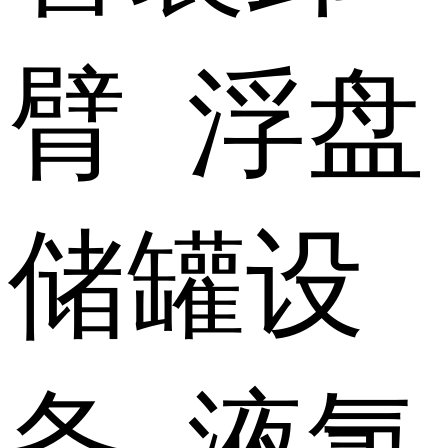
臂 浮盘
储罐设
备 液氯