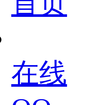
首页
在线