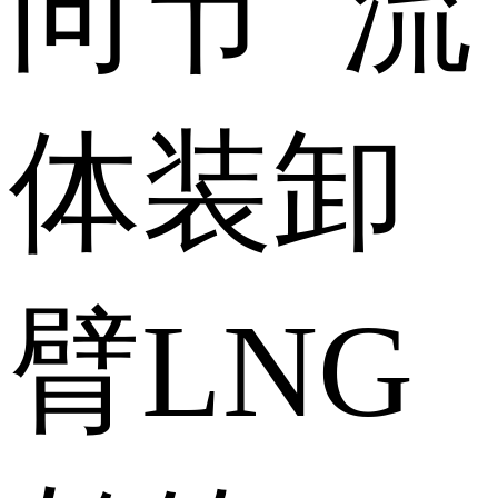
向节 流
体装卸
臂LNG