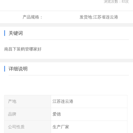
浏览次数：
83
次
产品规格：
发货地:
江苏省连云港
关键词
南昌下装鹤管哪家好
详细说明
产地
江苏连云港
品牌
爱德
公司性质
生产厂家