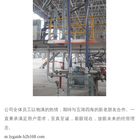
公司全体员工以饱满的热情，期待与五湖四海的新老朋友合作。一
直秉承满足用户需求，至真至诚，着眼现在，放眼未来的经营理
念。
m.lygaide.b2b168.com