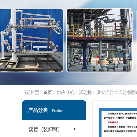
当前位置：
首页
>
供应商机
>
活动梯
> 淮安铝合金活动哪家
产品分类
Product
鹤管（装卸臂）