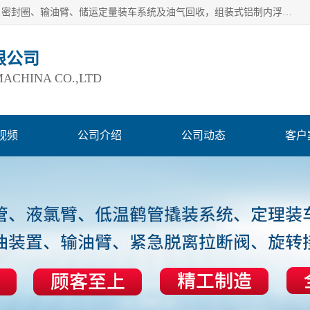
连云港爱德石化机械有限公司主要产品有：鹤管、旋转接头、密封圈、输油臂、储运定量装车系统及油气回收，组装式铝制内浮盘及油罐附件、钢结构栈桥/平台、活动梯、紧急脱离拉断阀等。完备的制造和检测手段以及高素质的员工确保了产品的质量。
限公司
ACHINA CO.,LTD
视频
公司介绍
公司动态
客户