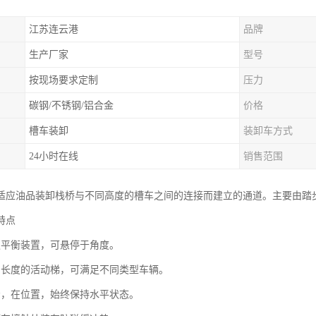
江苏连云港
品牌
生产厂家
型号
按现场要求定制
压力
碳钢/不锈钢/铝合金
价格
槽车装卸
装卸车方式
24小时在线
销售范围
适应油品装卸栈桥与不同高度的槽车之间的连接而建立的通道。主要由踏
特点
遇平衡装置，可悬停于角度。
当长度的活动梯，可满足不同类型车辆。
步，在位置，始终保持水平状态。