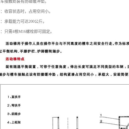
罐车接触处装有防碰缓冲垫。
凑：收容状态时，占用空间小。
：承载能力可达200公斤。
：只需4根M16螺栓即可固定。