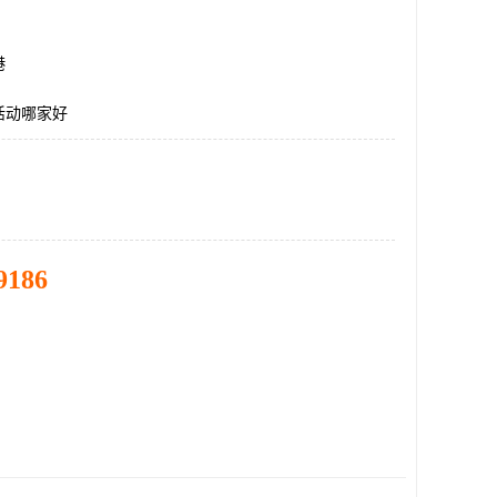
港
活动哪家好
9186