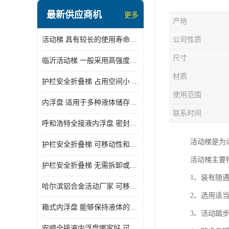
顶部装卸车鹤管
最新供应商机
更多
产地
液氯装卸鹤管
活动梯 具有较长的使用寿命和耐用性 一般采用高强度材料制造
公司性质
液氨液化气鹤管
尺寸
临沂活动梯 一般采用高强度材料制造 可以用于多种不同的任务
定量装车系统
材质
护栏安全折叠梯 占用空间小 方便存放和搬运
低温臂旋转接头
使用范围
内浮盘 适用于多种液体储存和运输 能够降低运输成本和维护成本
鹤管平台
联系时间
呼和浩特全接液内浮盘 密封性能好 有效保护液体质量
活动梯
活动梯是为
护栏安全折叠梯 可移动性和安全性较高 占用空间小
内浮盘
活动梯主要
护栏安全折叠梯 无需拆卸或重新安装 占用空间小
1、装有随
哈尔滨铝合金活动厂家 可移动性和安全性较高 占用空间小
2、选用适
箱式内浮盘 能够保持液体的密闭状态 适用于多种液体储存和运输
3、活动踏
安顺全接液内浮盘哪家好 可以自动上下浮动 密封性能好