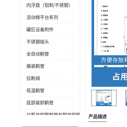
内浮盘（铝制/不锈钢）
活动梯平台系列
罐区设备附件
不锈钢接头
全自动鹤管
撬装鹤管
拉断阀
低温鹤管
底部装卸鹤管
衬氟装卸臂鹤管盐酸装卸臂
产品描述