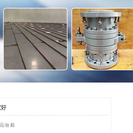
家好
元/台 起