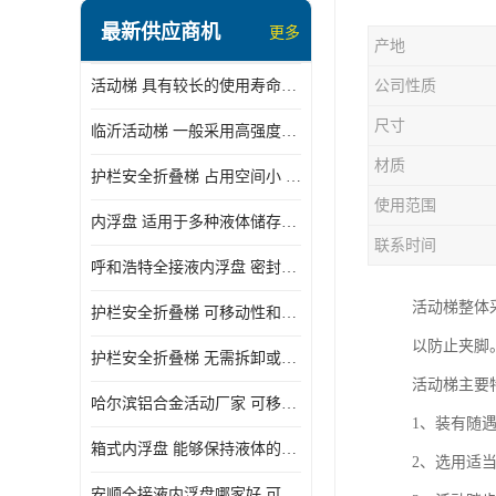
顶部装卸车鹤管
最新供应商机
更多
产地
液氯装卸鹤管
活动梯 具有较长的使用寿命和耐用性 一般采用高强度材料制造
公司性质
液氨液化气鹤管
尺寸
临沂活动梯 一般采用高强度材料制造 可以用于多种不同的任务
定量装车系统
材质
护栏安全折叠梯 占用空间小 方便存放和搬运
低温臂旋转接头
使用范围
内浮盘 适用于多种液体储存和运输 能够降低运输成本和维护成本
鹤管平台
联系时间
呼和浩特全接液内浮盘 密封性能好 有效保护液体质量
活动梯
活动梯整体
护栏安全折叠梯 可移动性和安全性较高 占用空间小
内浮盘
以防止夹脚
护栏安全折叠梯 无需拆卸或重新安装 占用空间小
活动梯主要
哈尔滨铝合金活动厂家 可移动性和安全性较高 占用空间小
1、装有随
箱式内浮盘 能够保持液体的密闭状态 适用于多种液体储存和运输
2、选用适
安顺全接液内浮盘哪家好 可以自动上下浮动 密封性能好