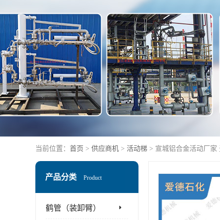
当前位置：
首页
>
供应商机
>
活动梯
> 宣城铝合金活动厂家
产品分类
Product
鹤管（装卸臂）