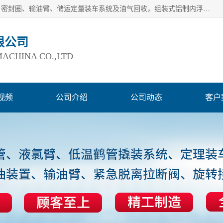
连云港爱德石化机械有限公司主要产品有：鹤管、旋转接头、密封圈、输油臂、储运定量装车系统及油气回收，组装式铝制内浮盘及油罐附件、钢结构栈桥/平台、活动梯、紧急脱离拉断阀等。完备的制造和检测手段以及高素质的员工确保了产品的质量。
限公司
ACHINA CO.,LTD
视频
公司介绍
公司动态
客户