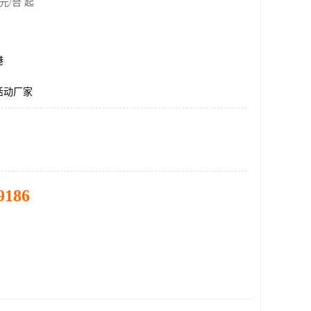
元/台 起
港
活动厂家
9186