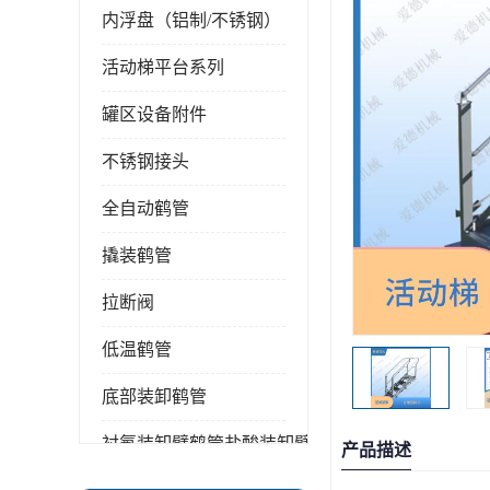
内浮盘（铝制/不锈钢）
活动梯平台系列
罐区设备附件
不锈钢接头
全自动鹤管
撬装鹤管
拉断阀
低温鹤管
底部装卸鹤管
衬氟装卸臂鹤管盐酸装卸臂
产品描述