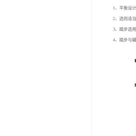
1、平衡设
2、选则适
3、踏步选
4、踏步与