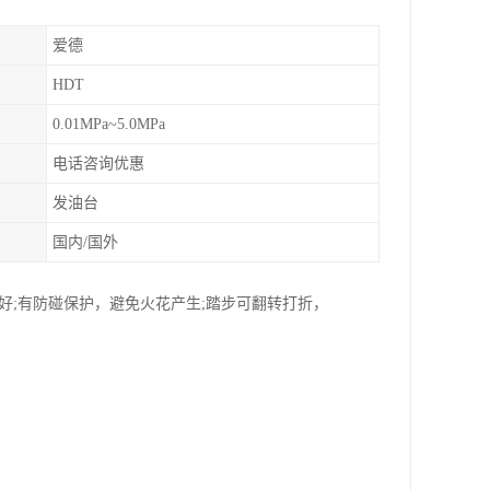
爱德
HDT
0.01MPa~5.0MPa
电话咨询优惠
发油台
国内/国外
好;有防碰保护，避免火花产生;踏步可翻转打折，
。